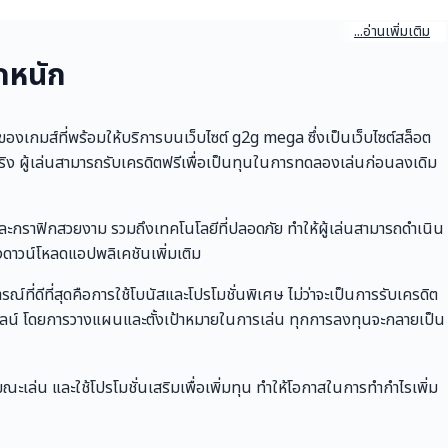
...อ่านเพิ่มเติม
กหนัก
เกมส์ที่พร้อมให้บริการบนเว็บไซต์ g2g mega ซึ่งเป็นเว็บไซต์สล็อต
ริง ผู้เล่นสามารถรับเครดิตฟรีเพื่อเป็นทุนในการทดลองเล่นก่อนลงเดิม
ละกราฟิกสวยงาม รวมถึงเทคโนโลยีที่ปลอดภัย ทำให้ผู้เล่นสามารถดำเนิน
งดาวน์โหลดแอปพลิเคชันเพิ่มเติม
ที่ดีที่สุดคือการใช้โบนัสและโปรโมชั่นพิเศษ ไม่ว่าจะเป็นการรับเครดิต
อนไลน์ โดยการวางแผนและตั้งเป้าหมายในการเล่น ทุกการลงทุนจะกลายเป็น
เล่น และใช้โปรโมชั่นเสริมเพื่อเพิ่มทุน ทำให้โอกาสในการทำกำไรเพิ่ม