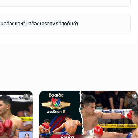
ล็อตและเว็บสล็อตเครดิตฟรีที่สุดคุ้มค่า