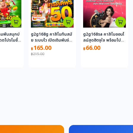
ดิมพันสนุกป
g2g168g คาสิโนทันสมั
g2g168sa คาสิโนออนไ
ดตโปรโมชั่น
ย ระบบไว เปิดเดิมพันง่าย
ลน์สุดฮิตจุใจ พร้อมโปรโ
ในไทย
มชั่นโดนใจในไทย
165.00
66.00
฿
฿
฿215.00