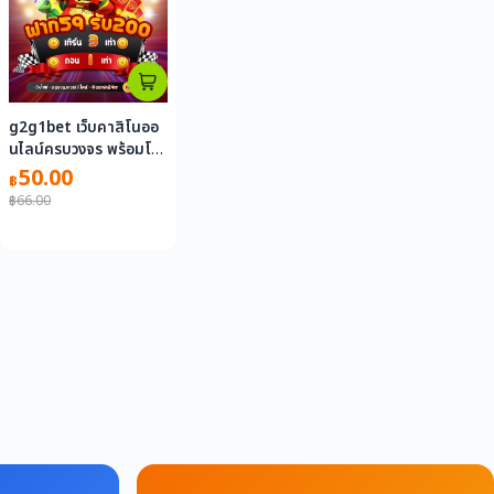
g2g1bet เว็บคาสิโนออ
นไลน์ครบวงจร พร้อมโป
รโมชั่นสุดฮิตในไทย
50.00
฿
฿66.00