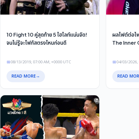
10 Fight 10 คู่สุดท้าย 5 ไฮไลท์แน่นจัด!
ผลไฟต์ต่อไฟ
จนไม่รู้จะโฟกัสตรงไหนก่อนดี
The Inner 
📅
08/13/2019, 07:00 AM, +0000 UTC
📅
04/03/2026,
READ MORE
→
READ MOR